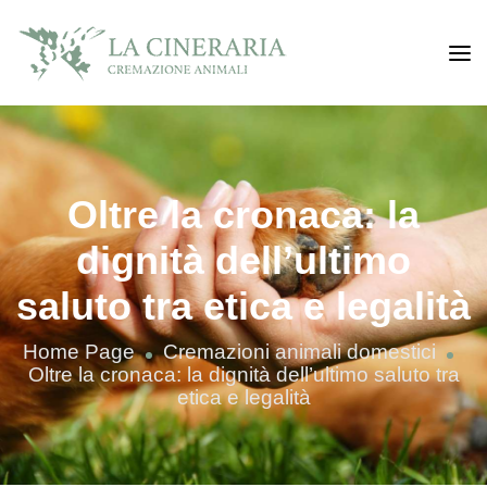
​Oltre la cronaca: la
dignità dell’ultimo
saluto tra etica e legalità
Home Page
Cremazioni animali domestici
Oltre la cronaca: la dignità dell’ultimo saluto tra
etica e legalità