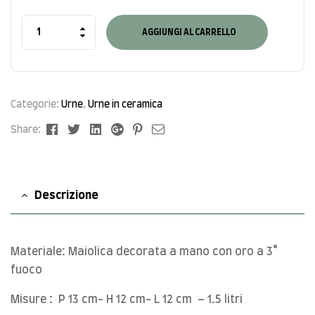
AGGIUNGI AL CARRELLO
Categorie:
Urne
,
Urne in ceramica
Facebook
Twitter
Linkedin
Google+
Pinterest
Email
Share:
Descrizione
Materiale: Maiolica decorata a mano con oro a 3°
fuoco
Misure : P 13 cm- H 12 cm- L 12 cm – 1.5 litri