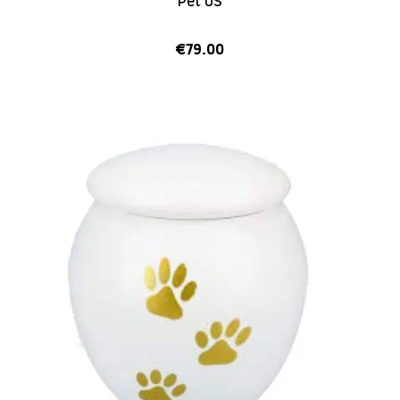
Pet US
€
79.00