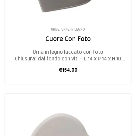
URNE
,
URNE IN LEGNO
Cuore Con Foto
Urna in legno laccato con foto
Chiusura: dal fondo con viti – L 14 x P 14 x H 10
cm – 1,3 L
€
154.00