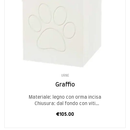
URNE
Graffio
Materiale: legno con orma incisa
Chiusura: dal fondo con viti
Dimensioni/Size:
€
105.00
cod. GRA M – L 12 x P 12 x H 13 cm – 1,3 L