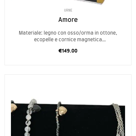
URNE
Amore
Materiale: legno con osso/orma in ottone,
ecopelle e cornice magnetica
Chiusura: dal fondo con viti
€
149.00
Dimensioni/Size:
cod. AMOR – L 15 x P 12 x H 10 cm – 1,3 L