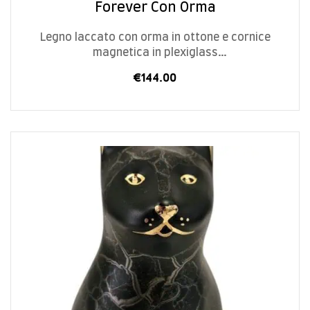
Forever Con Orma
Legno laccato con orma in ottone e cornice
magnetica in plexiglass
Chiusura: dal fondo con viti – S – L 11 x P 11 x H 10
€
144.00
cm – 0,8 L – M – L 15 x P 15 x H 10 cm – 1,7 L