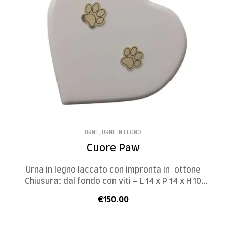
URNE
,
URNE IN LEGNO
Cuore Paw
Urna in legno laccato con impronta in ottone
Chiusura: dal fondo con viti – L 14 x P 14 x H 10
cm – 1,3 L
€
150.00