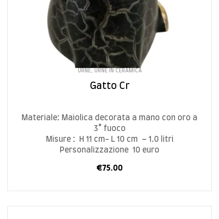
URNE
,
URNE IN CERAMICA
Gatto Cr
Materiale: Maiolica decorata a mano con oro a
3° fuoco
Misure : H 11 cm- L 10 cm – 1.0 litri
Personalizzazione 10 euro
€
75.00