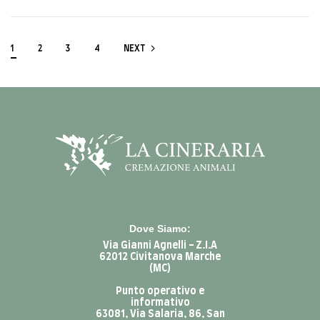
1
2
3
4
NEXT
Dove Siamo:
Via Gianni Agnelli - Z.I.A
62012 Civitanova Marche
(MC)
Punto operativo e
informativo
63081, Via Salaria, 86, San